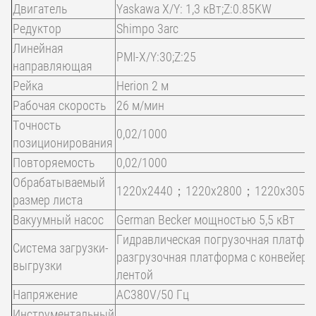
Двигатель
Yaskawa X/Y: 1,3 кВт;Z:0.85KW
Редуктор
Shimpo 3arc
Линейная
PMI-X/Y:30;Z:25
направляющая
Рейка
Herion 2 м
Рабочая скорость
26 м/мин
Точность
0,02/1000
позиционирования
Повторяемость
0,02/1000
Обрабатываемый
1220x2440；1220x2800；1220x3050
размер листа
Вакуумный насос
German Becker мощностью 5,5 кВт
Гидравлическая погрузочная платфор
Система загрузки-
разгрузочная платформа с конвейерн
выгрузки
лентой
Напряжение
AC380V/50 Гц
Инструментальный